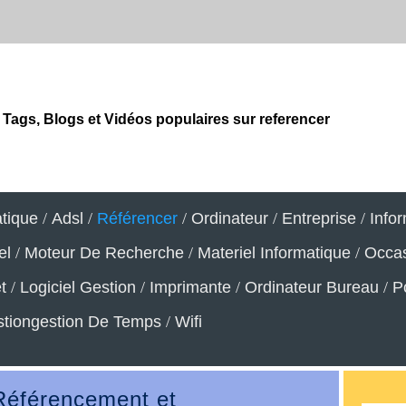
Tags, Blogs et Vidéos populaires sur referencer
atique
/
Adsl
/
Référencer
/
Ordinateur
/
Entreprise
/
Info
el
/
Moteur De Recherche
/
Materiel Informatique
/
Occa
t
/
Logiciel Gestion
/
Imprimante
/
Ordinateur Bureau
/
P
tiongestion De Temps
/
Wifi
 Référencement et