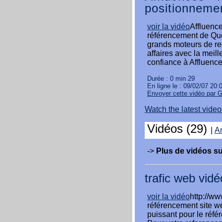
positionneme
voir la vidéo
Affluence
référencement de Qué
grands moteurs de re
affaires avec la meil
confiance à Affluence
Durée : 0 min 29
En ligne le : 09/02/07 20:
Envoyer cette vidéo par 
Watch the latest vid
Vidéos (29)
|
Ar
->
Plus de vidéos su
trafic web vidé
voir la vidéo
http://ww
référencement site we
puissant pour le réfé