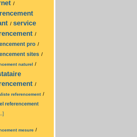
rnet
/
erencement
ant
service
/
erencement
/
rencement pro
/
rencement sites
/
/
encement naturel
tataire
erencement
/
/
aliste referencement
iel
referencement
..]
/
encement mesure