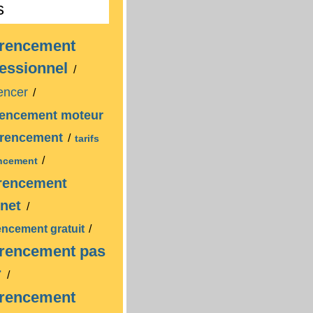
s
erencement
fessionnel
/
rencer
/
rencement moteur
erencement
/
tarifs
/
encement
erencement
rnet
/
encement gratuit
/
erencement pas
r
/
erencement