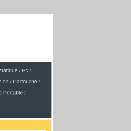
rmatique
/
Pc
/
sion
/
Cartouche
/
c Portable
/