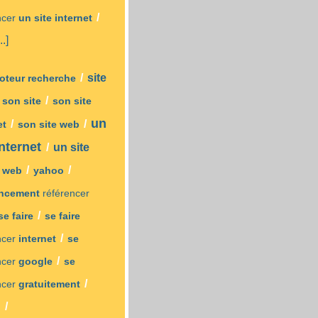
/
ncer
un site internet
..]
/
site
moteur recherche
/
/
son site
son site
un
/
/
et
son site web
internet
/
un site
/
/
/
web
yahoo
encement
référencer
/
se faire
se faire
/
ncer
internet
se
/
ncer
google
se
/
ncer
gratuitement
/
o