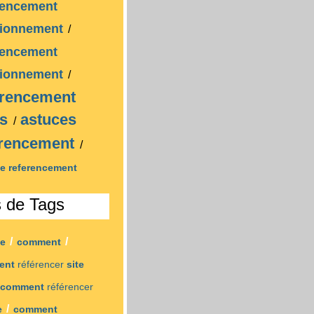
rencement
tionnement
/
rencement
tionnement
/
erencement
os
astuces
/
erencement
/
te
referencement
s de Tags
/
/
se
comment
ent
référencer
site
comment
référencer
/
e
comment