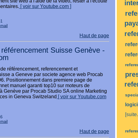
nt site web à l'aide de la vidéo, rester à l'écoute
inte
entaires.
[ voir sur Youtube.com ]
ref
31
pay
Gmail
ref
Haut de page
refe
 référencement Suisse Genève -
refe
com
refer
 de référencement, referencement et
pres
uisse a Geneve par societe agence web Procab
96. Positionnement dans premiere page de
ref
emnet manuel garanti top10 sur moteurs de
à Genève par Procab Studio SA online Marketing
speci
ces in Geneva Switzeland
[ voir sur Youtube.com
logic
[suite.
16
Gmail
refer
Haut de page