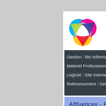
Gestion
/
Bts Inform
Materiel Professionn
Logiciel
/
Site Interne
Referencement
/
Ges
Affluences -