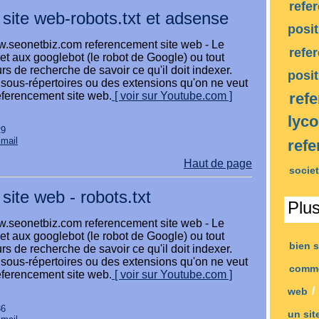
refe
site web-robots.txt et adsense
posi
ww.seonetbiz.com referencement site web - Le
refe
met aux googlebot (le robot de Google) ou tout
rs de recherche de savoir ce qu'il doit indexer.
posi
 sous-répertoires ou des extensions qu'on ne veut
eferencement site web.
[ voir sur Youtube.com ]
ref
lyc
29
Gmail
ref
Haut de page
socie
site web - robots.txt
Plu
ww.seonetbiz.com referencement site web - Le
met aux googlebot (le robot de Google) ou tout
bien 
rs de recherche de savoir ce qu'il doit indexer.
 sous-répertoires ou des extensions qu'on ne veut
comm
eferencement site web.
[ voir sur Youtube.com ]
/
web
36
un sit