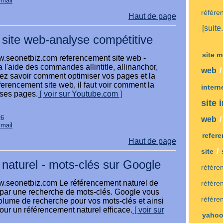
Gmail
référe
Haut de page
[suite.
site web-analyse compétitive
site 
ww.seonetbiz.com referencement site web -
 l'aide des commandes allintitle, allinanchor,
web
ulez savoir comment optimiser vos pages et la
eferencement site web, il faut voir comment la
intern
 ses pages.
[ voir sur Youtube.com ]
site 
26
web
Gmail
refer
Haut de page
/
site
naturel - mots-clés sur Google
référe
ww.seonetbiz.com Le référencement naturel de
référe
par une recherche de mots-clés. Google vous
référe
olume de recherche pour vos mots-clés et ainsi
ur un référencement naturel efficace.
[ voir sur
yaho