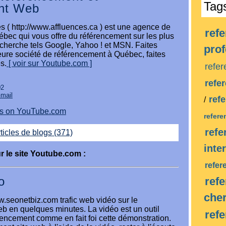
Tag
nt Web
s ( http://www.affluences.ca ) est une agence de
ref
bec qui vous offre du référencement sur les plus
cherche tels Google, Yahoo ! et MSN. Faites
pro
leure société de référencement à Québec, faites
s.
[ voir sur Youtube.com ]
refe
refe
02
Gmail
ref
/
eos on YouTube.com
refer
ref
ticles de blogs (371)
inte
r le site Youtube.com :
refer
o
ref
che
w.seonetbiz.com trafic web vidéo sur le
b en quelques minutes. La vidéo est un outil
ref
rencement comme en fait foi cette démonstration.