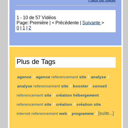
1 - 10 de 57 Vidéos
Page: Première | < Précédente |
Suivante
>
0
|
1
|
2
Plus de Tags
/
/
/
agence
agence
referencement
site
analyse
/
/
analyse
referencement
site
booster
conseil
/
referencement
site
création hébergement
/
/
referencement
site
création
création site
/
/
[suite...]
internet referencement
web
programme