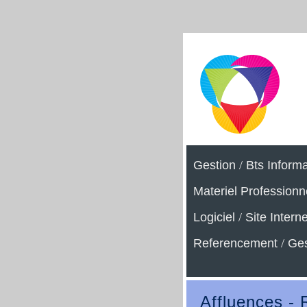
Gestion
/
Bts Inform
Materiel Professionn
Logiciel
/
Site Interne
Referencement
/
Ges
Affluences -