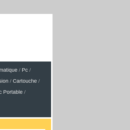
rmatique
/
Pc
/
sion
/
Cartouche
/
c Portable
/