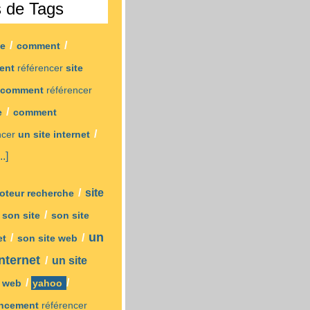
s de Tags
/
/
se
comment
ent
référencer
site
comment
référencer
/
e
comment
/
ncer
un site internet
..]
/
site
moteur recherche
/
/
son site
son site
un
/
/
et
son site web
internet
/
un site
/
/
/
web
yahoo
encement
référencer