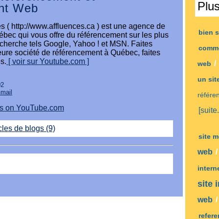
Plu
nt Web
s ( http://www.affluences.ca ) est une agence de
bien 
bec qui vous offre du référencement sur les plus
cherche tels Google, Yahoo ! et MSN. Faites
comm
leure société de référencement à Québec, faites
s.
[ voir sur Youtube.com ]
/
web
un sit
02
Gmail
référe
eos on YouTube.com
[suite.
cles de blogs (9)
site 
web
intern
site 
web
refer