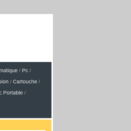
rmatique
/
Pc
/
sion
/
Cartouche
/
c Portable
/