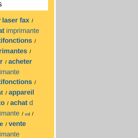
s
laser fax
/
/
at
imprimante
ifonctions
/
rimantes
/
er
acheter
/
imante
ifonctions
/
appareil
at
/
to
achat
d
/
rimante
/
/
cd
vente
te
/
imante