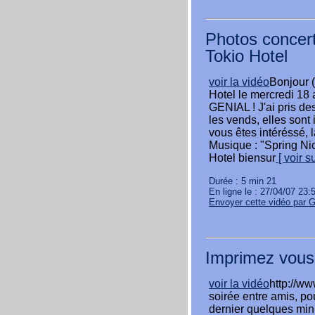
Photos concert
Tokio Hotel
voir la vidéo
Bonjour (
Hotel le mercredi 18 
GENIAL ! J'ai pris de
les vends, elles son
vous êtes intéréssé, 
Musique : "Spring Nic
Hotel biensur
[ voir 
Durée : 5 min 21
En ligne le : 27/04/07 23:
Envoyer cette vidéo par 
Imprimez vous 
voir la vidéo
http://ww
soirée entre amis, po
dernier quelques minu