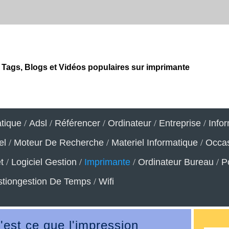
Tags, Blogs et Vidéos populaires sur imprimante
atique
/
Adsl
/
Référencer
/
Ordinateur
/
Entreprise
/
Info
el
/
Moteur De Recherche
/
Materiel Informatique
/
Occa
t
/
Logiciel Gestion
/
Imprimante
/
Ordinateur Bureau
/
P
tiongestion De Temps
/
Wifi
est ce que l'impression