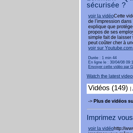
sécurisée ?
voir la vidéo
Cette vid
de l'impression dans
explique que protéger
propos de ses employé
simple fait de laisse
peut coûter cher à un
voir sur Youtube.com 
Durée : 1 min 44
En ligne le : 30/04/08 09:
Envoyer cette vidéo par 
Watch the latest vid
Vidéos (149)
|
->
Plus de vidéos su
Imprimez vous
voir la vidéo
http://ww