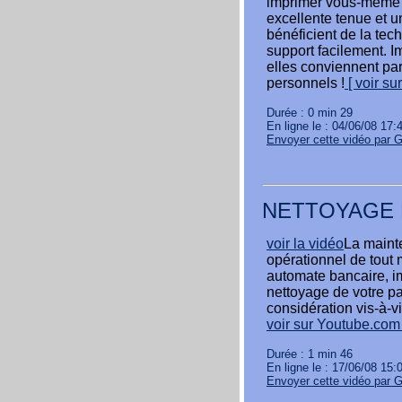
imprimer vous-même !
excellente tenue et u
bénéficient de la tec
support facilement. I
elles conviennent par
personnels !
[ voir su
Durée : 0 min 29
En ligne le : 04/06/08 17:
Envoyer cette vidéo par 
NETTOYAGE 
voir la vidéo
La mainte
opérationnel de tout 
automate bancaire, im
nettoyage de votre p
considération vis-à-vi
voir sur Youtube.com 
Durée : 1 min 46
En ligne le : 17/06/08 15:
Envoyer cette vidéo par 