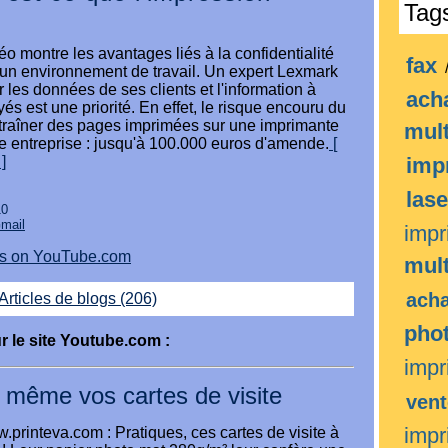
Tag
éo montre les avantages liés à la confidentialité
fax
 un environnement de travail. Un expert Lexmark
 les données de ses clients et l'information à
ach
s est une priorité. En effet, le risque encouru du
r traîner des pages imprimées sur une imprimante
mult
e entreprise : jusqu'à 100.000 euros d'amende.
[
]
imp
las
10
Gmail
impr
eos on YouTube.com
mult
ach
Articles de blogs (206)
pho
r le site Youtube.com :
imp
 même vos cartes de visite
ven
impr
w.printeva.com : Pratiques, ces cartes de visite à