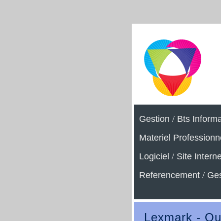
Gestion
/
Bts Inform
Materiel Professionn
Logiciel
/
Site Interne
Referencement
/
Ges
Lexmark - Qu'