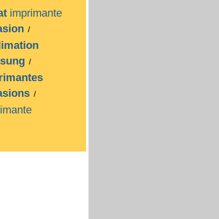
at
imprimante
asion
/
limation
sung
/
rimantes
asions
/
rimante