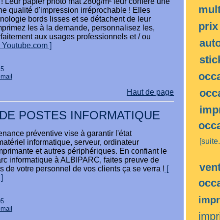
 Leur papier photo mat 280g/m² leur confère une
mult
ne qualité d'impression irréprochable ! Elles
hnologie bords lisses et se détachent de leur
pri
mprimez les à la demande, personnalisez les,
faitement aux usages professionnels et / ou
aut
r Youtube.com ]
sti
45
occ
Gmail
occ
Haut de page
imp
DE POSTES INFORMATIQUE
occ
nance préventive vise à garantir l'état
[suite.
matériel informatique, serveur, ordinateur
primante et autres périphériques. En confiant le
arc informatique à ALBIPARC, faites preuve de
ven
s de votre personnel de vos clients ça se verra !
[
]
occ
imp
05
Gmail
imp