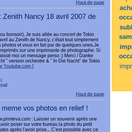
Haut de page
ach
 Zenith Nancy 18 avril 2007 de
occ
sub
ou bonsoir), Je suis allée au concert de Tokio
sam
avril au Zenith de Nancy, c'était tout simplement
s photos et vous en fait par de quelques unes.Je
imp
t imprimés sur une imprimante de photographe. Si
occ
laissé moi un message perso ;) Merci / Danke
ht " version orchestre & " In Die Nacht" de Tokio
imp
sur Youtube.com ]
51
Gmail
Haut de page
meme vos photos en relief !
w.printeva.com : Laisser un souvenir après une
uvoir poser sur votre bureau la photo du petit
tes après l'avoir prise... C'est possible avec ce