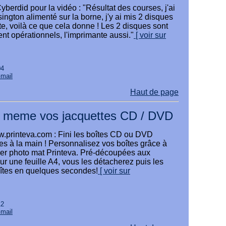
yberdid pour la vidéo : "Résultat des courses, j'ai
gton alimenté sur la borne, j'y ai mis 2 disques
e, voilà ce que cela donne ! Les 2 disques sont
ent opérationnels, l'imprimante aussi."
[ voir sur
04
Gmail
Haut de page
 meme vos jacquettes CD / DVD
w.printeva.com : Fini les boîtes CD ou DVD
 à la main ! Personnalisez vos boîtes grâce à
ier photo mat Printeva. Pré-découpées aux
r une feuille A4, vous les détacherez puis les
îtes en quelques secondes!
[ voir sur
12
Gmail