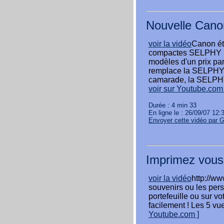
Nouvelle Cano
voir la vidéo
Canon ét
compactes SELPHY E
modèles d'un prix pa
remplace la SELPHY 
camarade, la SELPHY 
voir sur Youtube.com 
Durée : 4 min 33
En ligne le : 26/09/07 12:
Envoyer cette vidéo par 
Imprimez vous
voir la vidéo
http://ww
souvenirs ou les per
portefeuille ou sur v
facilement ! Les 5 vu
Youtube.com ]