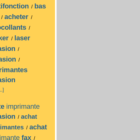
ifonction
bas
/
x
acheter
/
/
ocollants
/
cker
laser
/
asion
/
asion
/
rimantes
asion
..]
te
imprimante
asion
achat
/
achat
rimantes
/
rimante
fax
/