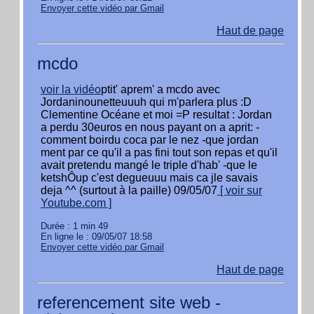
Envoyer cette vidéo par Gmail
Haut de page
mcdo
voir la vidéo
ptit' aprem' a mcdo avec
Jordaninounetteuuuh qui m'parlera plus :D
Clementine Océane et moi =P resultat : Jordan
a perdu 30euros en nous payant on a aprit: -
comment boirdu coca par le nez -que jordan
ment par ce qu'il a pas fini tout son repas et qu'il
avait pretendu mangé le triple d'hab' -que le
ketshÔup c'est degueuuu mais ca jle savais
deja ^^ (surtout à la paille) 09/05/07
[ voir sur
Youtube.com ]
Durée : 1 min 49
En ligne le : 09/05/07 18:58
Envoyer cette vidéo par Gmail
Haut de page
referencement site web -