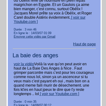
où Obélix rêve de nourriture en plein repas
maigrichon en Egypte. Et un Gaulois ça aime
bien manger, c'est connu, surtout Obélix !
Jacques Morel prête sa voix à Obélix, et Roger
Carel double Astérix évidemment.
[ voir sur
Youtube.com ]
Durée : 3 min 46
En ligne le : 14/03/07 01:09
Envoyer cette vidéo par Gmail
Haut de page
La baie des anges
voir la vidéo
Voilà la vue qu'on peut avoir en
haut de La Baie Des Anges à Nice . Faut
grimper parcontre mais c'est pour les courageux
comme nous lol, sinon ya un ascenceur si tu
veux mais c'est payant eh oui , mais bon on a
quand meme faili murir de désechement. une
fois kt'es en haut jpeux te dire que t'y reste
longtemps .. lol
[ voir sur Youtube.com ]
Durée : 0 min 35
En ligne le : 14/08/07 00:12